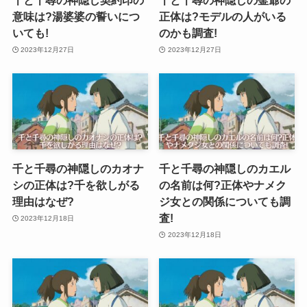
千と千尋の神隠し契約印の
千と千尋の神隠しの釜爺の
意味は?湯婆婆の誓いにつ
正体は?モデルの人がいる
いても!
のかも調査!
2023年12月27日
2023年12月27日
千と千尋の神隠しのカオナ
千と千尋の神隠しのカエル
シの正体は?千を欲しがる
の名前は何?正体やナメク
理由はなぜ?
ジ女との関係についても調
査!
2023年12月18日
2023年12月18日