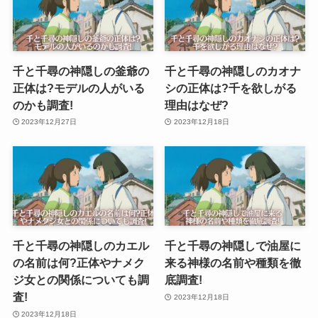
千と千尋の神隠しの釜爺の
千と千尋の神隠しのカオナ
正体は?モデルの人がいる
シの正体は?千を欲しがる
のかも調査!
理由はなぜ?
2023年12月27日
2023年12月18日
千と千尋の神隠しのカエル
千と千尋の神隠しで油屋に
の名前は何?正体やナメク
来る神様の名前や種類を徹
ジ女との関係についても調
底調査!
査!
2023年12月18日
2023年12月18日