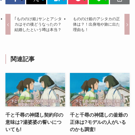
｢もののけ姫｣サンとアシタ
もののけ姫のアシタカの正
カはその後どうなったの？
体は？！出身地や旅に出た
結婚したという噂は本当？
理由も！
関連記事
千と千尋の神隠し契約印の
千と千尋の神隠しの釜爺の
意味は?湯婆婆の誓いにつ
正体は?モデルの人がいる
いても!
のかも調査!