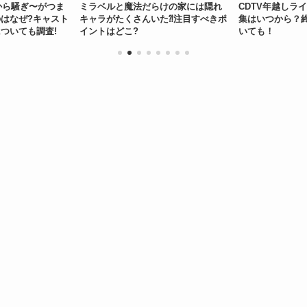
のから騒ぎ〜がつま
ミラベルと魔法だらけの家には隠れ
CDTV年越しライブ
はなぜ?キャスト
キャラがたくさんいた⁈注目すべきポ
集はいつから？
ついても調査!
イントはどこ?
いても！