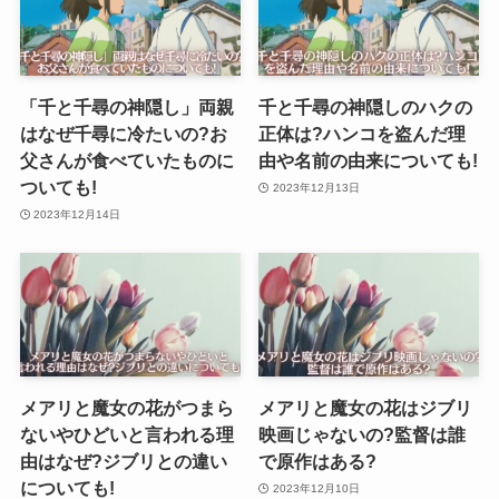
「千と千尋の神隠し」両親
千と千尋の神隠しのハクの
はなぜ千尋に冷たいの?お
正体は?ハンコを盗んだ理
父さんが食べていたものに
由や名前の由来についても!
ついても!
2023年12月13日
2023年12月14日
メアリと魔女の花がつまら
メアリと魔女の花はジブリ
ないやひどいと言われる理
映画じゃないの?監督は誰
由はなぜ?ジブリとの違い
で原作はある?
についても!
2023年12月10日