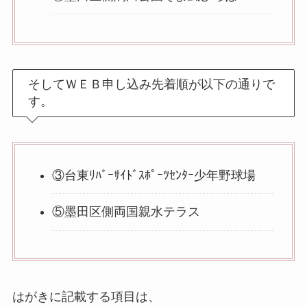
そしてＷＥＢ申し込み先着順が以下の通りで
す。
③台東ﾘﾊﾞｰｻｲﾄﾞｽﾎﾟｰﾂｾﾝﾀｰ少年野球場
⑤墨田区側両国親水テラス
はがきに記載する項目は、