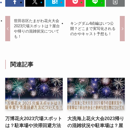
世田谷区たまがわ花火大会
キングダム4続編はいつ公
2023穴場スポットは？屋台
開？どこまで実写化される
や帰りの混雑状況について
のかやキャスト予想も！
も！
関連記事
万博花火2023穴場スポット
大洗海上花火大会2023帰り
は？駐車場や渋滞回避方法
の混雑状況や駐車場は？屋