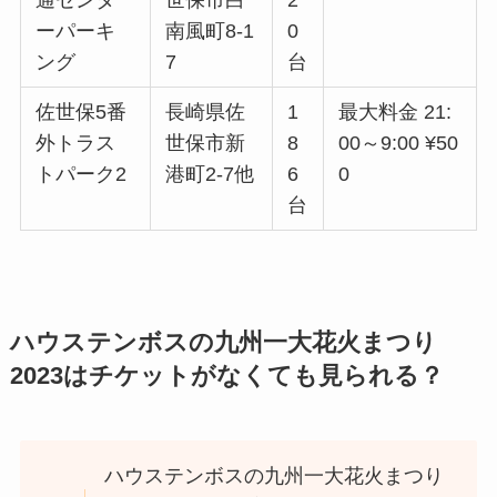
通センタ
世保市白
2
ーパーキ
南風町8-1
0
ング
7
台
佐世保5番
長崎県佐
1
最大料金 21:
外トラス
世保市新
8
00～9:00 ¥50
トパーク2
港町2-7他
6
0
台
ハウステンボスの九州一大花火まつり
2023はチケットがなくても見られる？
ハウステンボスの九州一大花火まつり