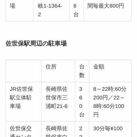
場
岐1-1364-
8
間毎最大800円
2
台
佐世保駅周辺の駐車場
住所
台
金額
数
JR佐世保
長崎県佐
3
8～22時:60分
駅立体駐
世保市三
6
200円／22～
車場
浦町21-6
0
8時:60分100
台
円
佐世保交
長崎県佐
2
30分毎¥100