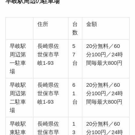
早岐駅周辺の駐車場
住所
台
金額
数
早岐駅
長崎県佐
5
20分無料／60
周辺第
世保市早
7
分100円／24時
一駐車
岐1-93
台
間毎最大800円
場
早岐駅
長崎県佐
6
20分無料／60
周辺第
世保市早
1
分100円／24時
二駐車
岐1-93
台
間毎最大800円
場
早岐駅
長崎県佐
1
20分無料／60
東駐車
世保市早
3
分100円／24時