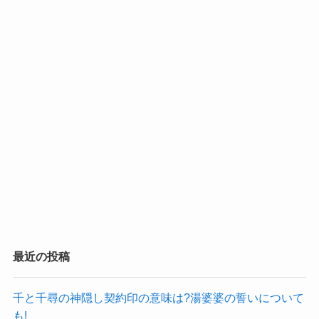
最近の投稿
千と千尋の神隠し契約印の意味は?湯婆婆の誓いについて
も!