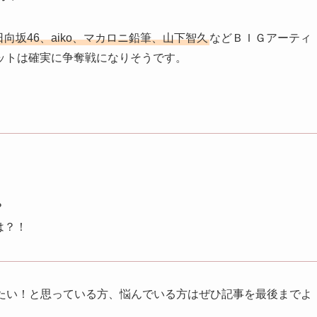
、日向坂46、aiko、マカロニ鉛筆、山下智久
などＢＩＧアーティ
ットは確実に争奪戦になりそうです。
？
ツは？！
行きたい！と思っている方、悩んでいる方はぜひ記事を最後までよ