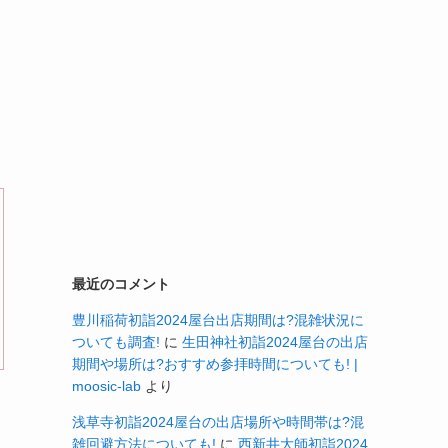
最近のコメント
豊川稲荷初詣2024屋台出店期間は?混雑状況に
ついても調査!
に
生田神社初詣2024屋台の出店
期間や場所は?おすすめ参拝時間についても! |
moosic-lab
より
浅草寺初詣2024屋台の出店場所や時間帯は?混
雑回避方法についても!
に
西新井大師初詣2024