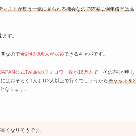
ティストが集う一気に見られる機会なので確実に例年倍率は高
見ます。
日間なので
合計40,000人が収容
できるキャパです。
 JAPAN公式Twitterのフォロワー数が16万人
で、その7割が申し
ときにはおそらく1人より2人以上で行くでしょうから
チケットを2
となります。
が高くなりそうです。