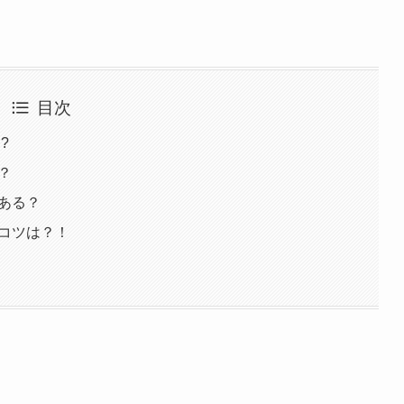
目次
!?
は？
はある？
売のコツは？！