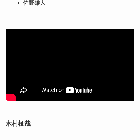
佐野雄大
木村柾哉