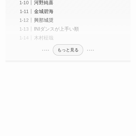
河野純喜
金城碧海
興那城奨
INIダンスが上手い順
木村柾哉
もっと見る