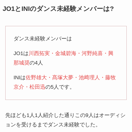
JO1とINIのダンス未経験メンバーは?
ダンス未経験メンバーは
JO1は
川西拓実・金城碧海・河野純喜・興
那城奨
の4人
INIは
佐野雄大・髙塚大夢・池﨑理人・藤牧
京介・松田迅
の5人です。
先ほども1人1人紹介した通りこの9人はオーディシ
ョンを受けるまでダンス未経験でした。