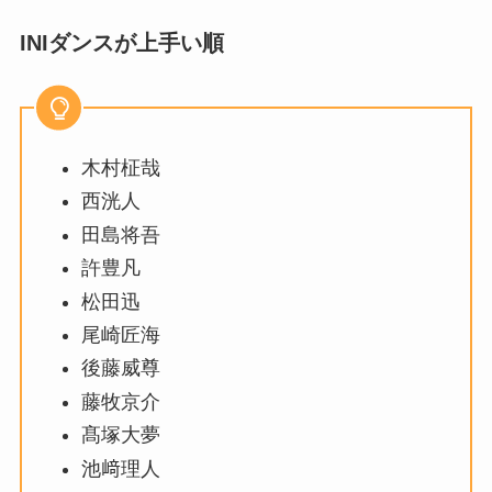
INIダンスが上手い順
木村柾哉
西洸人
田島将吾
許豊凡
松田迅
尾崎匠海
後藤威尊
藤牧京介
髙塚大夢
池﨑理人