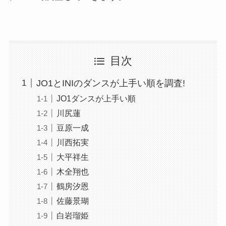
目次
JO1とINIのダンスが上手い順を調査!
JO1ダンスが上手い順
川尻蓮
豆原一成
川西拓実
大平祥生
木全翔也
鶴房汐恩
佐藤景瑚
白岩瑠姫