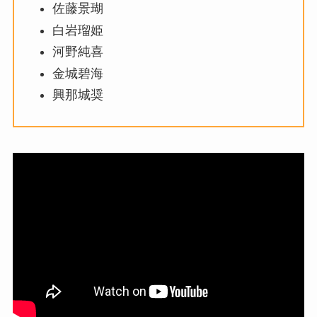
佐藤景瑚
白岩瑠姫
河野純喜
金城碧海
興那城奨