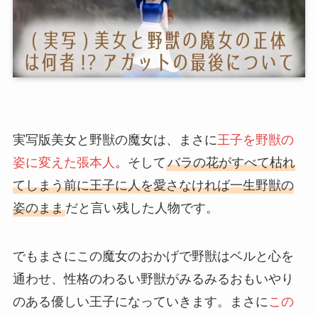
実写版美女と野獣の魔女は、まさに
王子を野獣の
姿に変えた張本人
。そして
バラの花がすべて枯れ
てしまう前に王子に人を愛さなければ一生野獣の
姿のまま
だと言い残した人物です。
でもまさにこの魔女のおかげで野獣はベルと心を
通わせ、性格のわるい野獣がみるみるおもいやり
のある優しい王子になっていきます。まさに
この