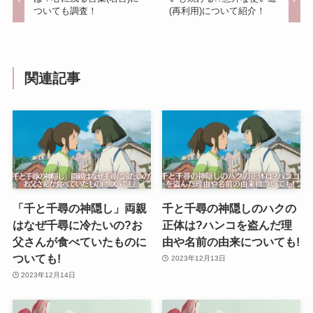
ついても調査！
(再利用)について紹介！
関連記事
「千と千尋の神隠し」両親
千と千尋の神隠しのハクの
はなぜ千尋に冷たいの?お
正体は?ハンコを盗んだ理
父さんが食べていたものに
由や名前の由来についても!
ついても!
2023年12月13日
2023年12月14日