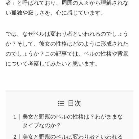
者」と呼ばれており、周囲の人々から理解されな
い孤独や寂しさを、心に感じています。
では、なぜベルは変わり者といわれるのでしょう
か？そして、彼女の性格はどのように形成された
のでしょうか？この記事では、ベルの性格や背景
について考察してみたいと思います。
目次
美女と野獣のベルの性格は？わがままな
タイプなのか？
美女と野獣のベルは変わり者といわれる