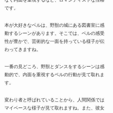
なく内面を重視するなど、ロマンティストな性格
です。
本が大好きなベルは、野獣の城にある図書室に感
動するシーンがあります。そこでは、ベルの感受
性が豊かで、芸術的な一面を持っている様子が伝
わってきますね。
一番の見どころ、野獣とダンスをするシーンは感
動的で、内面を重視するベルの行動が見て取れま
す。
変わり者と呼ばれていることから、人間関係では
マイペースな様子が見て取れますね。また、彼女