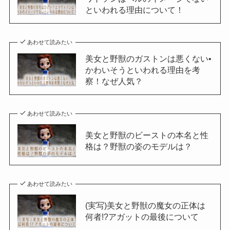
といわれる理由について！
あわせて読みたい
美女と野獣のガストンは悪くない•
かわいそうといわれる理由を考
察！なぜ人気？
あわせて読みたい
美女と野獣のビーストの本名と性
格は？野獣の姿のモデルは？
あわせて読みたい
(実写)美女と野獣の魔女の正体は
何者!?アガットの最後について