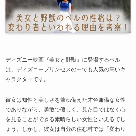
ディズニー映画『美女と野獣』に登場するベル
は、ディズニープリンセスの中でも人気の高いキ
ャラクターです。
彼女は知性と美しさを兼ね備えた才色兼備な女性
でありながら、勇敢で優しく、見た目ではなく心
を見ることができる素晴らしい女性といえるでし
ょう。しかし、彼女は自分の住む村では「変わり