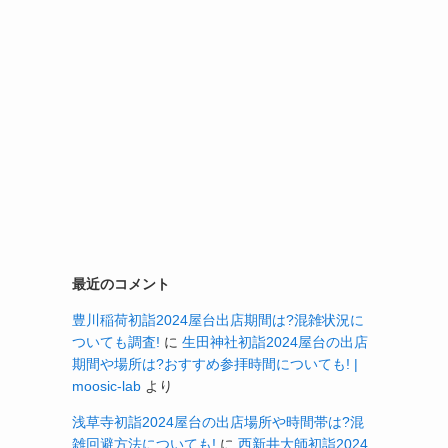
最近のコメント
豊川稲荷初詣2024屋台出店期間は?混雑状況に
ついても調査!
に
生田神社初詣2024屋台の出店
期間や場所は?おすすめ参拝時間についても! |
moosic-lab
より
浅草寺初詣2024屋台の出店場所や時間帯は?混
雑回避方法についても!
に
西新井大師初詣2024