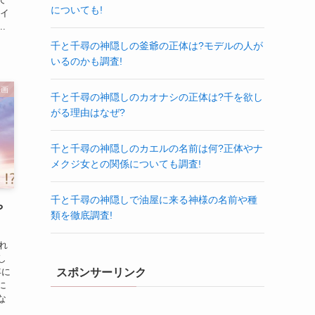
についても!
タイ
.
千と千尋の神隠しの釜爺の正体は?モデルの人が
いるのかも調査!
映画
千と千尋の神隠しのカオナシの正体は?千を欲し
がる理由はなぜ?
千と千尋の神隠しのカエルの名前は何?正体やナ
メクジ女との関係についても調査!
千と千尋の神隠しで油屋に来る神様の名前や種
や
類を徹底調査!
れ
し
年に
スポンサーリンク
に
な