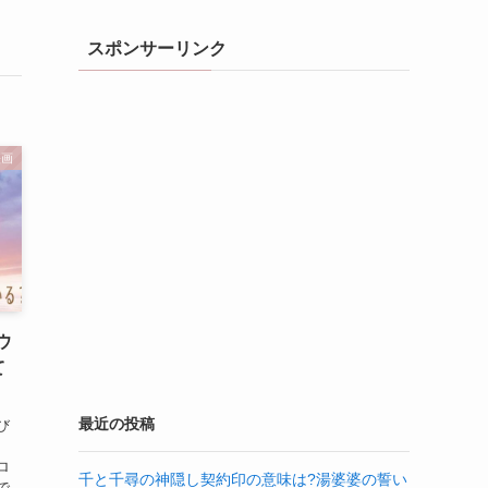
スポンサーリンク
映画
ウ
て
最近の投稿
び
ロ
千と千尋の神隠し契約印の意味は?湯婆婆の誓い
で