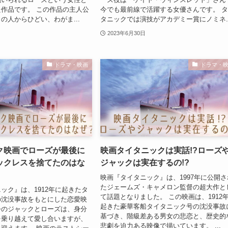
作品です。 この作品の主人公
今でも最前線で活躍する女優さんです。 
の人からひどい、わがま...
タニックでは演技がアカデミー賞にノミネ..
2023年6月30日
ドラマ・映画
ドラマ・
ク映画でローズが最後に
映画タイタニックは実話!?ローズ
ックレスを捨てたのはな
ジャックは実在するの!?
映画『タイタニック』は、1997年に公開さ
たジェームズ・キャメロン監督の超大作と
ック』は、1912年に起きたタ
て話題となりました。 この映画は、1912
の沈没事故をもとにした恋愛映
起きた豪華客船タイタニック号の沈没事故
公のジャックとローズは、身分
基づき、階級差ある男女の悲恋と、歴史的
を乗り越えて愛し合いますが、
悲劇を迫力ある映像で描いています。 ...