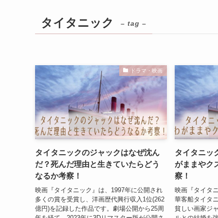
タイタニック
– tag –
ドラマ・映画
タイタニックのジャックはなぜ沈ん
タイタニッ
だ？死んだ理由と生きていたらどう
がままやク
なるか考察！
察！
映画『タイタニック』は、1997年に公開され
映画『タイタニ
多くの賞を受賞し、洋画歴代興行収入1位(262
華客船タイタ
億円)を記録した作品です。劇場公開から25周
貧しい画家ジ
年を経て、2023年に3Dリマスター版が公開さ
ルとの結婚を