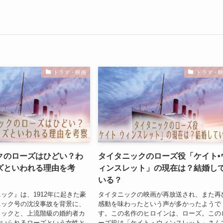
ドラマ・映画
ドラマ・
クのローズはひどい？わ
タイタニックのローズ役「ケイト•
ズといわれる理由を考
ィンスレット」の現在は？結婚し
いる？
ック』は、1912年に起きた豪
タイタニックの映画が再放送され、また再
ニック号の沈没事故を背景に、
感動を味わったという声が多かったようで
ャックと、上流階級の婚約者カ
す。この名作のヒロインは、ローズ。この
強いられるローズという女性と
ーズ役は「ケイト・ウィンスレット」さん