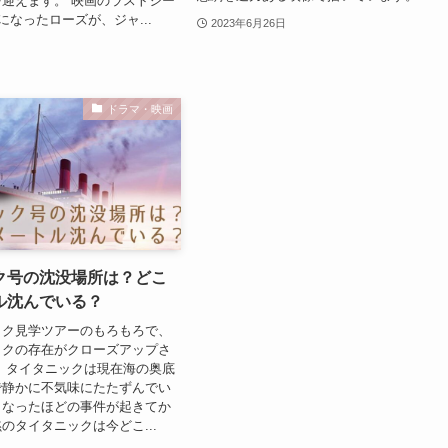
迎えます。 映画のラストシー
になったローズが、ジャ...
2023年6月26日
ドラマ・映画
ク号の沈没場所は？どこ
ル沈んでいる？
ック見学ツアーのもろもろで、
ックの存在がクローズアップさ
 タイタニックは現在海の奥底
で静かに不気味にたたずんでい
もなったほどの事件が起きてか
のタイタニックは今どこ...