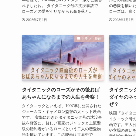
れましたね。 タイタニック号の沈没事故で、
の恋愛を描いた
ローズとの愛を守りながらも命を落と...
ローズは、多く
2023年7月1日
2023年7月1日
ドラマ・映画
タイタニックのローズがその後おば
タイタニッ
あちゃんになるまでの人生を考察！
ダイヤのネ
ぜ？
タイタニックといえば、1997年に公開された
ジェームズ・キャメロン監督の大ヒット映画
映画『タイタニ
です。 実際に起きたタイタニック号の沈没事
イタニック号
故を背景に、貧しい画家のジャックと上流階
画です。主人
級の婚約者がいるローズという二人の恋愛物
や立場の違い
語を描いています。この映画は世界中で...