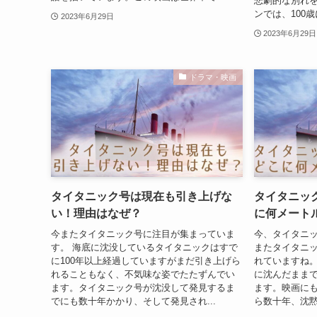
悲劇的な別れを
ンでは、100歳
2023年6月29日
2023年6月29日
ドラマ・映画
タイタニック号は現在も引き上げな
タイタニッ
い！理由はなぜ？
に何メート
今またタイタニック号に注目が集まっていま
今、タイタニ
す。 海底に沈没しているタイタニックはすで
またタイタニ
に100年以上経過していますがまだ引き上げら
れていますね。
れることもなく、不気味な姿でたたずんでい
に沈んだまま
ます。タイタニック号が沈没して発見するま
ます。映画に
でにも数十年かかり、そして発見され...
ら数十年、沈黙