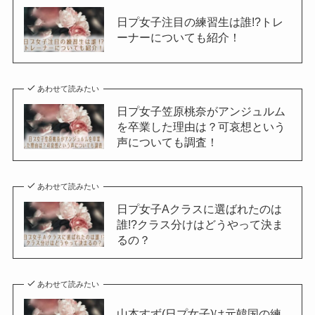
日プ女子注目の練習生は誰!?トレ
ーナーについても紹介！
あわせて読みたい
日プ女子笠原桃奈がアンジュルム
を卒業した理由は？可哀想という
声についても調査！
あわせて読みたい
日プ女子Aクラスに選ばれたのは
誰!?クラス分けはどうやって決ま
るの？
あわせて読みたい
山本すず(日プ女子)は元韓国の練