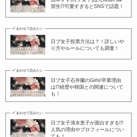
習生!?可愛すぎるとSNSで話題！
あわせて読みたい
日プ女子投票方法は？！詳しいや
り方やルールについても調査！
あわせて読みたい
日プ女子石井蘭のGirls²卒業理由
は!?経歴や韓国との関連について
も！
あわせて読みたい
日プ女子清水恵子が面白すぎる!?
人気の理由やプロフィールについ
ても！