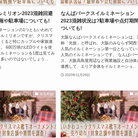
ミリオン2023混雑回避
なんばパークスイルミネーション
報や駐車場についても!
2023混雑状況は?駐車場や点灯期
ついても!
ネーションの1つともいわれて
イルミリオンですが、クリスマ
大阪なんばパークスイルミネーションは、
てくると特にカップルや家族連
称「光旅」と呼ばれ、大阪のみならず関西
。 600万球のLEDライトを使
人気のイルミネーション第一位となってい
ルミネーションを1度は見てみ
人気のイルミネーションです。 なんばパ
多いのではないでしょう...
ス、大阪高島屋周辺など商業施設と自治体
連携して、エリア全体をイルミネーショ...
日
2023年11月29日
年末年始