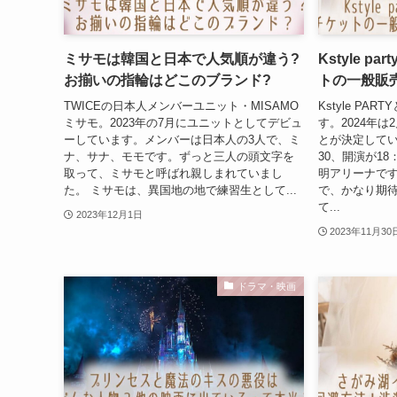
ミサモは韓国と日本で人気順が違う?
Kstyle p
お揃いの指輪はどこのブランド?
トの一般販
TWICEの日本人メンバーユニット・MISAMO
Kstyle PA
ミサモ。2023年の7月にユニットとしてデビュ
す。2024年は
ーしています。メンバーは日本人の3人で、ミ
とが決定してい
ナ、サナ、モモです。ずっと三人の頭文字を
30、開演が1
取って、ミサモと呼ばれ親しまれていまし
明アリーナです
た。 ミサモは、異国地の地で練習生として...
で、かなり期
て...
2023年12月1日
2023年11月30
ドラマ・映画