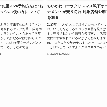
お重2024予約方法は?お
ちいかわコーラクリスマス靴下オ
ンパスの使い方について
ナメントが売り切れ!対象店舗や期
を調査!
終わると年末年始に向けてケン
2023年もちいかわ人気はすごかったですよ
売されるケンタお重。 限定商
ね。いろんなところでコラボ商品を見ては
ているということもあって例年
すぐ売り切れという情報も飛び交い、老若
すが、気になるのは予約方法で
女問わず愛されているのがよくわかります
、中にはお年玉クーポンパスと
ね。 まだまだ今年のラストスパートにち
ているようなので使い...
わが登場していますよ！クリスマスのイベ..
日
2023年11月29日