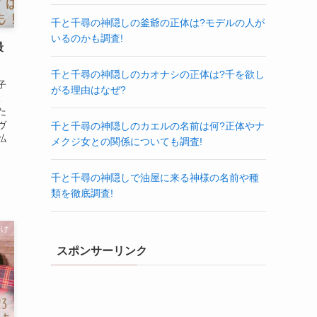
千と千尋の神隠しの釜爺の正体は?モデルの人が
いるのかも調査!
最
千と千尋の神隠しのカオナシの正体は?千を欲し
子
がる理由はなぜ?
。
た
ヴ
千と千尋の神隠しのカエルの名前は何?正体やナ
払
メクジ女との関係についても調査!
千と千尋の神隠しで油屋に来る神様の名前や種
類を徹底調査!
かけ
スポンサーリンク