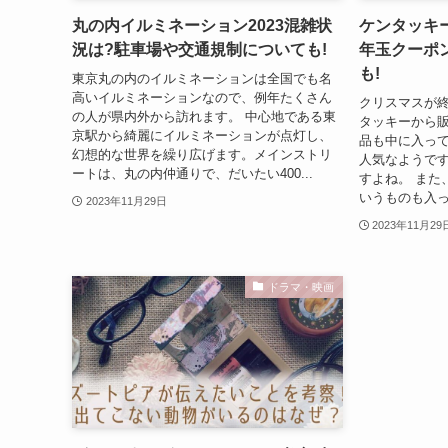
丸の内イルミネーション2023混雑状
ケンタッキー
況は?駐車場や交通規制についても!
年玉クーポ
も!
東京丸の内のイルミネーションは全国でも名
高いイルミネーションなので、例年たくさん
クリスマスが
の人が県内外から訪れます。 中心地である東
タッキーから販
京駅から綺麗にイルミネーションが点灯し、
品も中に入っ
幻想的な世界を繰り広げます。メインストリ
人気なようで
ートは、丸の内仲通りで、だいたい400...
すよね。 また
いうものも入っ
2023年11月29日
2023年11月29
ドラマ・映画