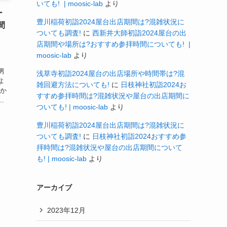
いても! | moosic-lab
より
ー
豊川稲荷初詣2024屋台出店期間は?混雑状況に
間
ついても調査!
に
西新井大師初詣2024屋台の出
店期間や場所は?おすすめ参拝時間についても! |
moosic-lab
より
、
男
浅草寺初詣2024屋台の出店場所や時間帯は?混
よ
雑回避方法についても!
に
日枝神社初詣2024お
いか
すすめ参拝時間は?混雑状況や屋台の出店期間に
.
ついても! | moosic-lab
より
豊川稲荷初詣2024屋台出店期間は?混雑状況に
ついても調査!
に
日枝神社初詣2024おすすめ参
拝時間は?混雑状況や屋台の出店期間について
も! | moosic-lab
より
アーカイブ
2023年12月