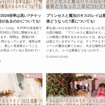
arty2024倍率は高い?チケッ
プリンセスと魔法のキスのレイは
売があるのかについても!
後どうなった?星についても!
RTYというのは、K-POPの音楽祭で
夢を追いかける女の子とカエルになった王
2月24日と25日に開催されるこ
の恋の物語、『プリンセスと魔法のキス』
ます。時間は、開場が16：
この映画に登場するホタルのレイは、あな
8：00となっています。場所は有
は覚えていますか？レイは、ティアナとナ
。 新しい音楽祭ということ
ィーンの魔法を解くために、大きな犠牲を
待が高まっていると言われてい
いました。 レイは最後どうなったので...
2023年11月30日
日
お出かけ
お出