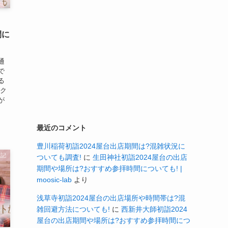
間に
通
で
る
ーク
が
最近のコメント
豊川稲荷初詣2024屋台出店期間は?混雑状況に
雑記
ついても調査!
に
生田神社初詣2024屋台の出店
期間や場所は?おすすめ参拝時間についても! |
moosic-lab
より
浅草寺初詣2024屋台の出店場所や時間帯は?混
雑回避方法についても!
に
西新井大師初詣2024
屋台の出店期間や場所は?おすすめ参拝時間につ