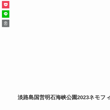
淡路島
国営明石海峡公園2023ネモフ