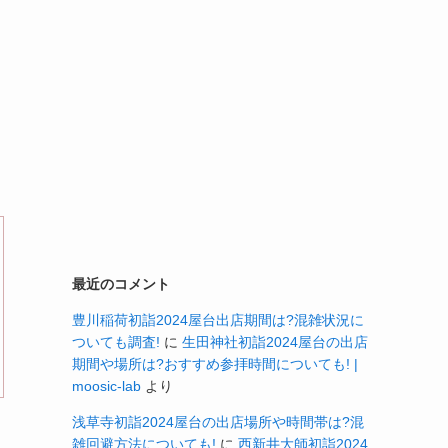
最近のコメント
豊川稲荷初詣2024屋台出店期間は?混雑状況に
ついても調査!
に
生田神社初詣2024屋台の出店
期間や場所は?おすすめ参拝時間についても! |
moosic-lab
より
浅草寺初詣2024屋台の出店場所や時間帯は?混
雑回避方法についても!
に
西新井大師初詣2024