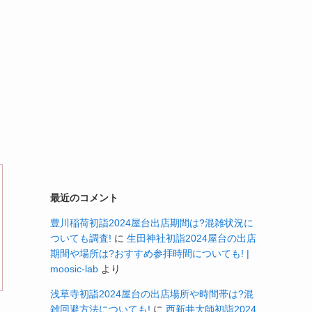
最近のコメント
豊川稲荷初詣2024屋台出店期間は?混雑状況に
ついても調査!
に
生田神社初詣2024屋台の出店
期間や場所は?おすすめ参拝時間についても! |
moosic-lab
より
浅草寺初詣2024屋台の出店場所や時間帯は?混
雑回避方法についても!
に
西新井大師初詣2024